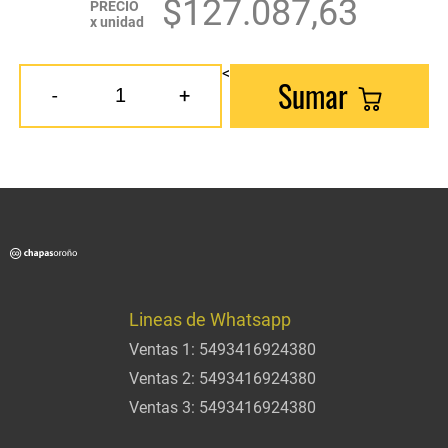
$127.087,63
PRECIO
x unidad
<
Sumar
-
+
Lineas de Whatsapp
Ventas 1:
5493416924380
Ventas 2:
5493416924380
Ventas 3:
5493416924380